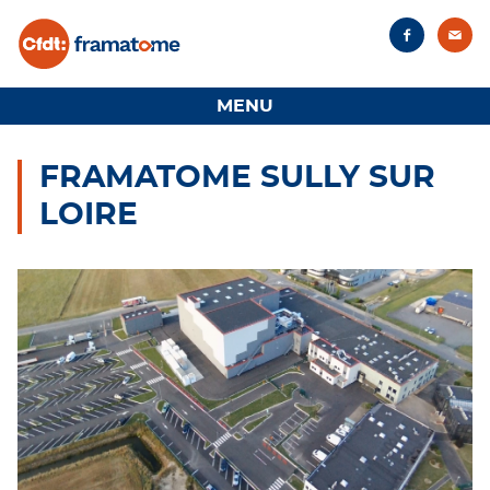
Panneau de gestion des cookies
Faceboo
Con
MENU
FRAMATOME SULLY SUR
LOIRE